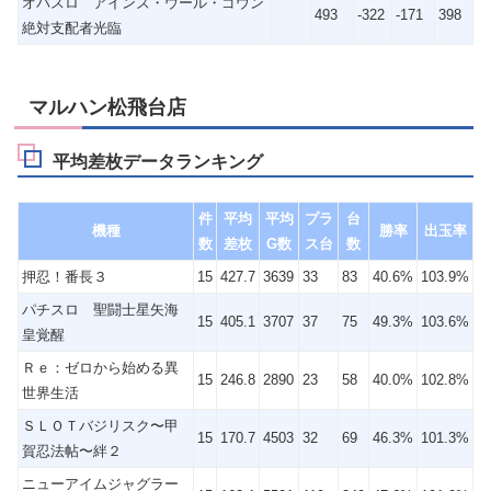
オバスロ アインズ・ウール・ゴウン
493
-322
-171
398
絶対支配者光臨
マルハン松飛台店
平均差枚データランキング
件
平均
平均
プラ
台
機種
勝率
出玉率
数
差枚
G数
ス台
数
押忍！番長３
15
427.7
3639
33
83
40.6%
103.9%
パチスロ 聖闘士星矢海
15
405.1
3707
37
75
49.3%
103.6%
皇覚醒
Ｒｅ：ゼロから始める異
15
246.8
2890
23
58
40.0%
102.8%
世界生活
ＳＬＯＴバジリスク〜甲
15
170.7
4503
32
69
46.3%
101.3%
賀忍法帖〜絆２
ニューアイムジャグラー