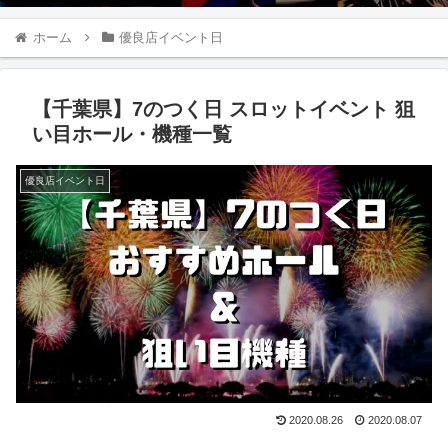
ホーム
優良店イベント日
【千葉県】7のつく日 スロットイベント 狙
い目ホール・機種一覧
優良店イベント日
2020.08.26
2020.08.07