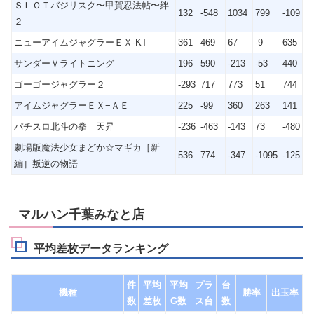
ＳＬＯＴバジリスク〜甲賀忍法帖〜絆
132
-548
1034
799
-109
２
ニューアイムジャグラーＥＸ-KT
361
469
67
-9
635
サンダーＶライトニング
196
590
-213
-53
440
ゴーゴージャグラー２
-293
717
773
51
744
アイムジャグラーＥＸ−ＡＥ
225
-99
360
263
141
パチスロ北斗の拳 天昇
-236
-463
-143
73
-480
劇場版魔法少女まどか☆マギカ［新
536
774
-347
-1095
-125
編］叛逆の物語
マルハン千葉みなと店
平均差枚データランキング
件
平均
平均
プラ
台
機種
勝率
出玉率
数
差枚
G数
ス台
数