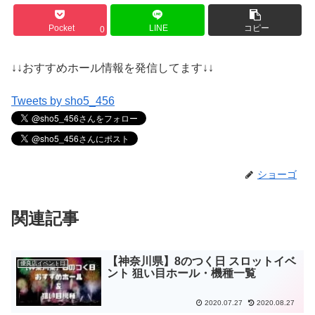
Pocket
LINE
コピー
0
↓↓おすすめホール情報を発信してます↓↓
Tweets by sho5_456
ショーゴ
関連記事
【神奈川県】8のつく日 スロットイベ
優良店イベント日
ント 狙い目ホール・機種一覧
2020.07.27
2020.08.27