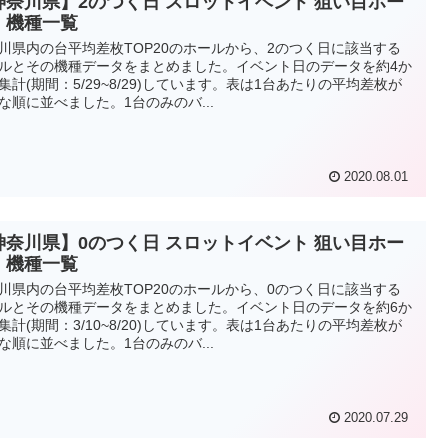
神奈川県】2のつく日 スロットイベント 狙い目ホー
・機種一覧
川県内の台平均差枚TOP20のホールから、2のつく日に該当する
ルとその機種データをまとめました。イベント日のデータを約4か
集計(期間：5/29~8/29)しています。表は1台あたりの平均差枚が
な順に並べました。1台のみのバ...
2020.08.01
神奈川県】0のつく日 スロットイベント 狙い目ホー
・機種一覧
川県内の台平均差枚TOP20のホールから、0のつく日に該当する
ルとその機種データをまとめました。イベント日のデータを約6か
集計(期間：3/10~8/20)しています。表は1台あたりの平均差枚が
な順に並べました。1台のみのバ...
2020.07.29