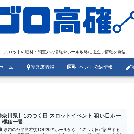
スロットの取材・調査系の情報やホール攻略に役立つ情報を発信。
ホーム
優良店情報
イベント公約情報
神奈川県】1のつく日 スロットイベント 狙い目ホー
・機種一覧
川県内の台平均差枚TOP20のホールから、1のつく日に該当する