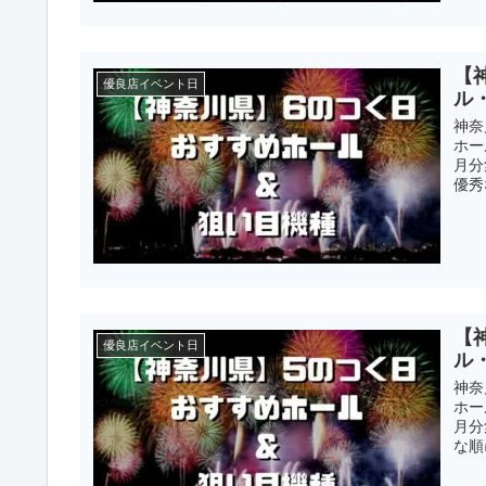
【
優良店イベント日
ル
神奈
ホー
月分
優秀
【
優良店イベント日
ル
神奈
ホー
月分
な順