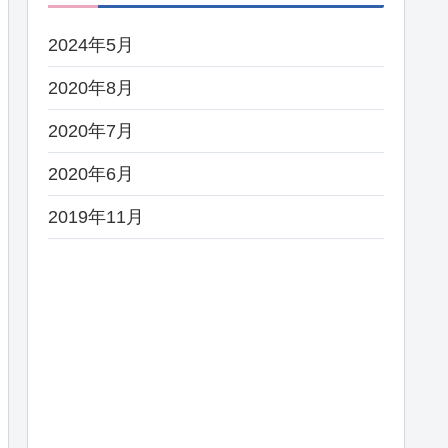
2024年5月
2020年8月
2020年7月
2020年6月
2019年11月