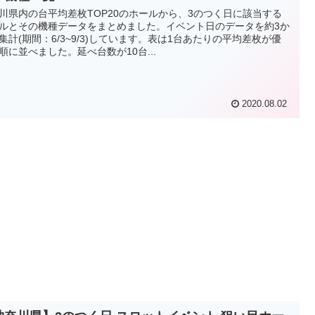
川県内の台平均差枚TOP20のホールから、3のつく日に該当する
ルとその機種データをまとめました。イベント日のデータを約3か
集計(期間：6/3~9/3)しています。表は1台あたりの平均差枚が優
順に並べました。延べ台数が10台...
2020.08.02