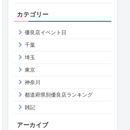
カテゴリー
優良店イベント日
千葉
埼玉
東京
神奈川
都道府県別優良店ランキング
雑記
アーカイブ