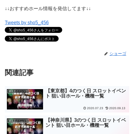
↓↓おすすめホール情報を発信してます↓↓
Tweets by sho5_456
ショーゴ
関連記事
【東京都】4のつく日 スロットイベン
優良店イベント日
ト 狙い目ホール・機種一覧
2020.07.23
2020.09.13
【神奈川県】3のつく日 スロットイベ
優良店イベント日
ント 狙い目ホール・機種一覧