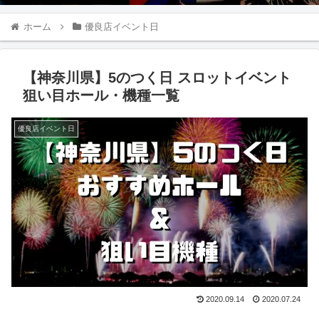
ホーム
優良店イベント日
【神奈川県】5のつく日 スロットイベント
狙い目ホール・機種一覧
優良店イベント日
2020.09.14
2020.07.24