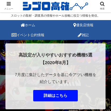
メニュー
検索
スロットの取材・調査系の情報やホール攻略に役立つ情報を発信。
ホーム
優良店情報
イベント公約情報
雑記
高設定が入りやすいおすすめ機種5選
【2020年8月】
7月度に集計したデータを基に今アツい機種を
紹介しています。
詳細はこちら