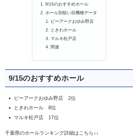
9/15のおすすめホール
ホール別狙い目機種データ
ピーアークおゆみ野店
ときわホール
マルキ松戸店
関連
9/15のおすすめホール
ピーアークおゆみ野店 2位
ときわホール 8位
マルキ松戸店 17位
千葉県のホールランキング詳細はこちら↓↓